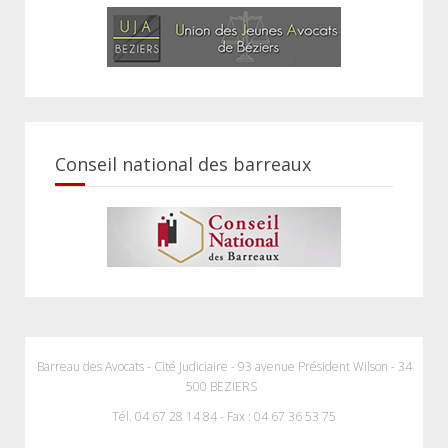
Conseil national des barreaux
Barreau des Avocats - Cité Judiciaire - 93 avenue Président Wilson - 34
500 BEZIERS
Tél. 04 67 28 14 84 - Fax : 04 67 36 53 75