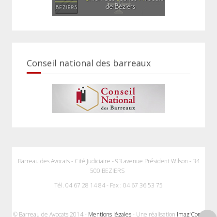
Conseil national des barreaux
Barreau des Avocats - Cité Judiciaire - 93 avenue Président Wilson - 34
500 BEZIERS
Tél. 04 67 28 14 84 - Fax : 04 67 36 53 75
© Barreau de Avocats 2014 -
Mentions légales
- Une réalisation
Imag'Com